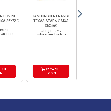
R BOVINO
HAMBURGUER FRANGO
HAMBURGUER B
IXA 36X56G
TEXAS SEARA CAIXA
HOT HIT SEAR
36X56G
18X145
 19248
Código: 19747
Código: 26
 Unidade
Embalagem: Unidade
Embalagem: U
 SEU
FAÇA SEU
FAÇA S
IN
LOGIN
LOGIN