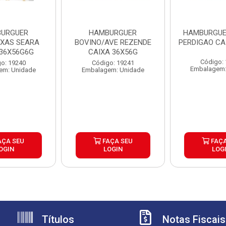
URGUER
HAMBURGUER
HAMBURGUE
EXAS SEARA
BOVINO/AVE REZENDE
PERDIGAO CA
 36X56G6G
CAIXA 36X56G
Código:
o: 19240
Código: 19241
Embalagem:
em: Unidade
Embalagem: Unidade
AÇA SEU
FAÇA SEU
FAÇA
OGIN
LOGIN
LOG
Títulos
Notas Fiscais