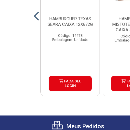
GUER BARBECUE
HAMBURGUER TEXAS
HAMB
T SEARA CAIXA
SEARA CAIXA 12X672G
MISTOT
18X145G
CAIXA
Código: 14478
digo: 26426
Códig
Embalagem: Unidade
agem: Unidade
Embalag
FAÇA SEU
FAÇA SEU
F
LOGIN
LOGIN
L
Meus Pedidos