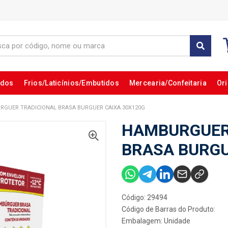
ados
Frios/Laticínios/Embutidos
Mercearia/Confeitaria
Ori
GUER TRADICIONAL BRASA BURGUER CAIXA 30X120G
HAMBURGUER
BRASA BURGU
Código: 29494
Código de Barras do Produto:
Embalagem: Unidade