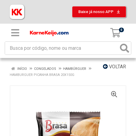
Baixe já nosso APP
0
VOLTAR
INÍCIO
CONGELADOS
HAMBÚRGUER
HAMBURGUER PICANHA BRASA 20X150G