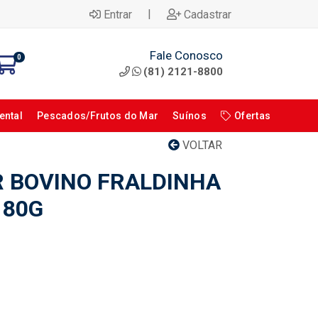
|
Entrar
Cadastrar
Fale Conosco
0
(81) 2121-8800
ental
Pescados/Frutos do Mar
Suínos
Ofertas
VOLTAR
 BOVINO FRALDINHA
180G