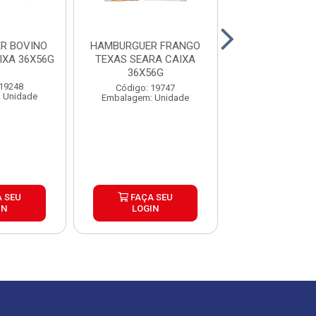
R BOVINO
HAMBURGUER FRANGO
HAMBURGUER
IXA 36X56G
TEXAS SEARA CAIXA
BRASA BURGUE
36X56G
30X120
 19248
Código: 19747
Código: 26
 Unidade
Embalagem: Unidade
Embalagem: U
 SEU
FAÇA SEU
FAÇA S
IN
LOGIN
LOGIN