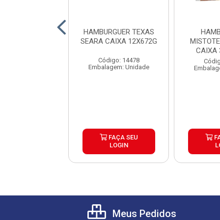
RGUER ANGUS
HAMBURGUER TEXAS
HAMB
BURGUER CAIXA
SEARA CAIXA 12X672G
MISTOT
30X120G
CAIXA
Código: 14478
digo: 26145
Códig
Embalagem: Unidade
agem: Unidade
Embalag
FAÇA SEU
FAÇA SEU
F
LOGIN
LOGIN
L
Meus Pedidos