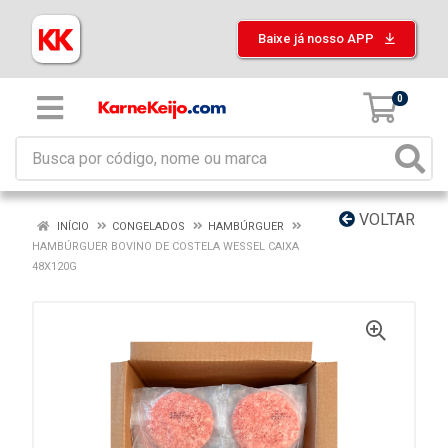
Baixe já nosso APP
0
VOLTAR
INÍCIO
CONGELADOS
HAMBÚRGUER
HAMBÚRGUER BOVINO DE COSTELA WESSEL CAIXA
48X120G