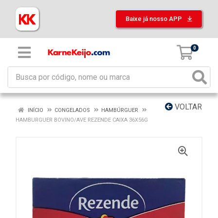
Baixe já nosso APP
0
VOLTAR
INÍCIO
CONGELADOS
HAMBÚRGUER
HAMBURGUER BOVINO/AVE REZENDE CAIXA 36X56G