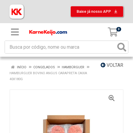
Baixe já nosso APP
0
VOLTAR
INÍCIO
CONGELADOS
HAMBÚRGUER
HAMBURGUER BOVINO ANGUS CARAPRETA CAIXA
40X180G