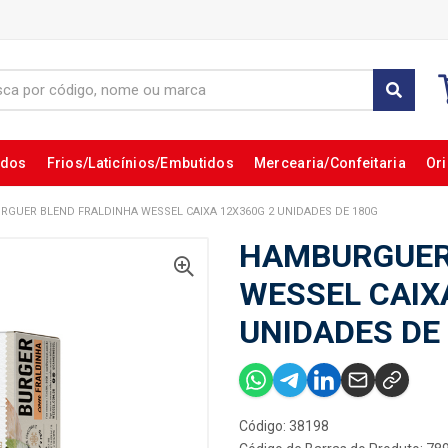
ados
Frios/Laticínios/Embutidos
Mercearia/Confeitaria
Ori
GUER BLEND FRALDINHA WESSEL CAIXA 12X360G 2 UNIDADES DE 180G
HAMBURGUER
WESSEL CAIX
UNIDADES DE
Código: 38198