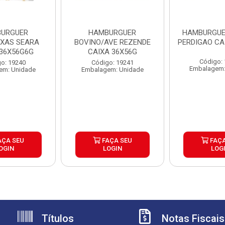
URGUER
HAMBURGUER
HAMBURGUE
EXAS SEARA
BOVINO/AVE REZENDE
PERDIGAO CA
 36X56G6G
CAIXA 36X56G
Código:
o: 19240
Código: 19241
Embalagem:
em: Unidade
Embalagem: Unidade
AÇA SEU
FAÇA SEU
FAÇA
OGIN
LOGIN
LOG
Títulos
Notas Fiscais