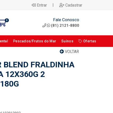
|
Entrar
Cadastrar
Fale Conosco
0
(81) 2121-8800
ental
Pescados/Frutos do Mar
Suínos
Ofertas
VOLTAR
 BLEND FRALDINHA
A 12X360G 2
 180G