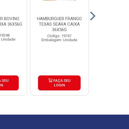
R BOVINO
HAMBURGUER FRANGO
HAMBURGUER
IXA 36X56G
TEXAS SEARA CAIXA
BRASA BURGUE
36X56G
30X120
 19248
Código: 19747
Código: 26
 Unidade
Embalagem: Unidade
Embalagem: U
 SEU
FAÇA SEU
FAÇA S
IN
LOGIN
LOGIN