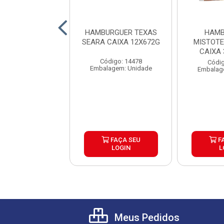
RGUER ANGUS
HAMBURGUER TEXAS
HAMB
BURGUER CAIXA
SEARA CAIXA 12X672G
MISTOT
30X120G
CAIXA
Código: 14478
digo: 26145
Códig
Embalagem: Unidade
agem: Unidade
Embalag
FAÇA SEU
FAÇA SEU
F
LOGIN
LOGIN
L
Meus Pedidos