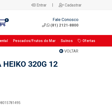
|
Entrar
Cadastrar
Fale Conosco
0
(81) 2121-8800
ental
Pescados/Frutos do Mar
Suínos
Ofertas
VOLTAR
 HEIKO 320G 12
898015781495