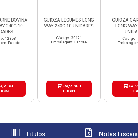
ARNE BOVINA
GUIOZA LEGUMES LONG
GUIOZA CAR
AY 240G 10
WAY 240G 10 UNIDADES
LONG WAY 
IDADES
UNIDA
Código: 30121
o: 12858
Código:
Embalagem: Pacote
em: Pacote
Embalagem
AÇA SEU
FAÇA SEU
FAÇA
OGIN
LOGIN
LOG
Títulos
Notas Fiscais