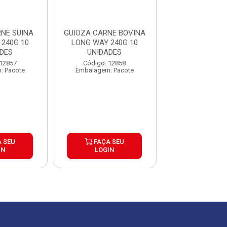
NE SUINA
GUIOZA CARNE BOVINA
GUIOZA LEGUM
240G 10
LONG WAY 240G 10
WAY 240G 10 U
DES
UNIDADES
Código: 30
 12857
Código: 12858
Embalagem: P
: Pacote
Embalagem: Pacote
 SEU
FAÇA SEU
FAÇA S
IN
LOGIN
LOGIN