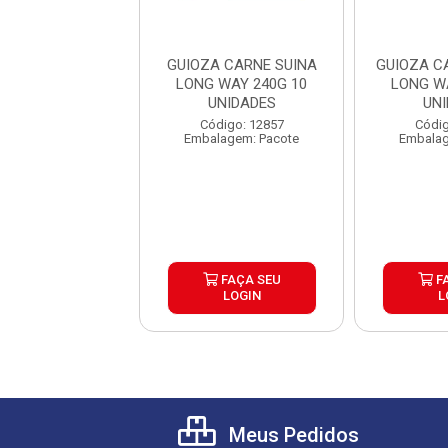
 LEGUMES LONG
GUIOZA CARNE SUINA
GUIOZA C
0G 10 UNIDADES
LONG WAY 240G 10
LONG W
UNIDADES
UN
digo: 30121
Código: 12857
Códig
lagem: Pacote
Embalagem: Pacote
Embalag
FAÇA SEU
FAÇA SEU
F
LOGIN
LOGIN
L
Meus Pedidos