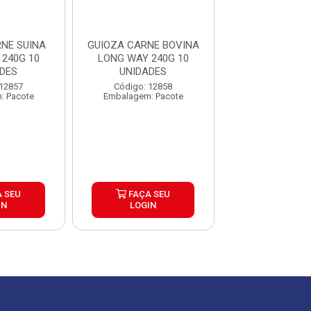
NE SUINA
GUIOZA CARNE BOVINA
GUIOZA SUINA
240G 10
LONG WAY 240G 10
320G 12 UNI
DES
UNIDADES
Código: 31
 12857
Código: 12858
Embalagem: P
: Pacote
Embalagem: Pacote
 SEU
FAÇA SEU
FAÇA S
IN
LOGIN
LOGIN