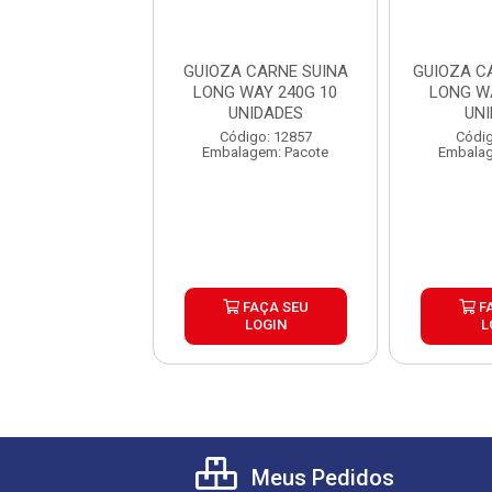
A SUINA HEIKO
GUIOZA CARNE SUINA
GUIOZA C
 12 UNIDADES
LONG WAY 240G 10
LONG W
UNIDADES
UN
digo: 31149
Código: 12857
Códig
lagem: Pacote
Embalagem: Pacote
Embalag
FAÇA SEU
FAÇA SEU
F
LOGIN
LOGIN
L
Meus Pedidos