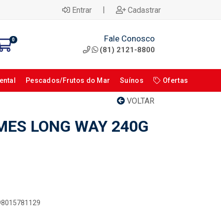
|
Entrar
Cadastrar
Fale Conosco
0
(81) 2121-8800
ental
Pescados/Frutos do Mar
Suínos
Ofertas
VOLTAR
MES LONG WAY 240G
898015781129