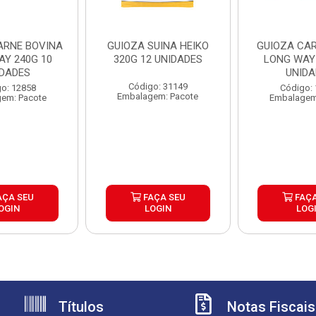
ARNE BOVINA
GUIOZA SUINA HEIKO
GUIOZA CAR
AY 240G 10
320G 12 UNIDADES
LONG WAY 
IDADES
UNIDA
Código: 31149
o: 12858
Código:
Embalagem: Pacote
em: Pacote
Embalagem
AÇA SEU
FAÇA SEU
FAÇA
OGIN
LOGIN
LOG
Títulos
Notas Fiscais