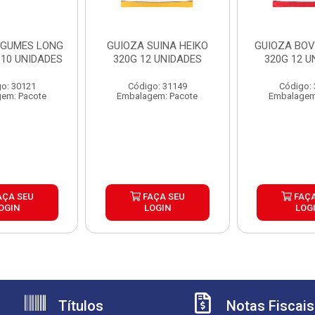
EGUMES LONG
GUIOZA SUINA HEIKO
GUIOZA BOV
 10 UNIDADES
320G 12 UNIDADES
320G 12 U
o: 30121
Código: 31149
Código:
em: Pacote
Embalagem: Pacote
Embalagem
AÇA SEU
FAÇA SEU
FAÇA
OGIN
LOGIN
LOG
Títulos
Notas Fiscais