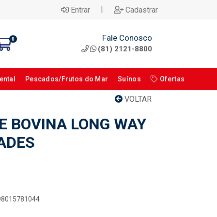
|
Entrar
Cadastrar
Fale Conosco
0
(81) 2121-8800
ental
Pescados/Frutos do Mar
Suínos
Ofertas
VOLTAR
E BOVINA LONG WAY
DADES
898015781044