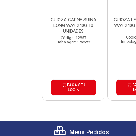
 BOVINA HEIKO
GUIOZA CARNE SUINA
GUIOZA L
 12 UNIDADES
LONG WAY 240G 10
WAY 240G
UNIDADES
digo: 31150
Códig
Código: 12857
lagem: Pacote
Embalag
Embalagem: Pacote
FAÇA SEU
FAÇA SEU
F
LOGIN
LOGIN
L
Meus Pedidos