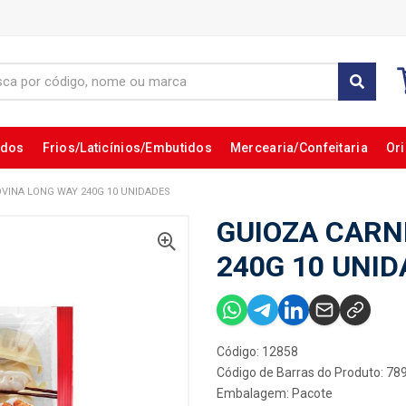
ados
Frios/Laticínios/Embutidos
Mercearia/Confeitaria
Ori
VINA LONG WAY 240G 10 UNIDADES
GUIOZA CARN
240G 10 UNI
Código: 12858
Código de Barras do Produto: 7
Embalagem: Pacote