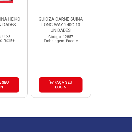
INA HEIKO
GUIOZA CARNE SUINA
GUIOZA LEGUM
NIDADES
LONG WAY 240G 10
WAY 240G 10 U
UNIDADES
 31150
Código: 30
Código: 12857
: Pacote
Embalagem: P
Embalagem: Pacote
 SEU
FAÇA SEU
FAÇA S
IN
LOGIN
LOGIN