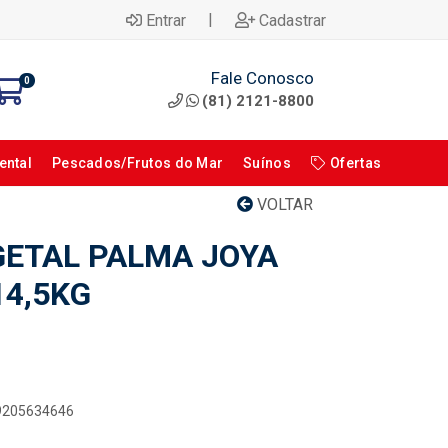
|
Entrar
Cadastrar
Fale Conosco
0
(81) 2121-8800
ental
Pescados/Frutos do Mar
Suínos
Ofertas
VOLTAR
ETAL PALMA JOYA
14,5KG
19205634646