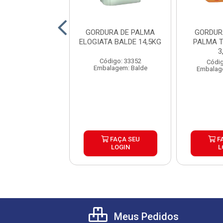
RA VEGETAL DE
GORDURA DE PALMA
GORDUR
A TAUA BALDE
ELOGIATA BALDE 14,5KG
PALMA 
14,5KG
3
Código: 33352
digo: 25717
Códig
Embalagem: Balde
agem: Unidade
Embalag
FAÇA SEU
FAÇA SEU
F
LOGIN
LOGIN
L
Meus Pedidos