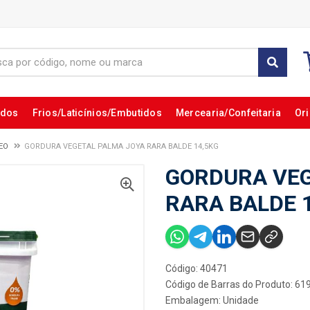
ados
Frios/Laticínios/Embutidos
Mercearia/Confeitaria
Ori
EO
GORDURA VEGETAL PALMA JOYA RARA BALDE 14,5KG
GORDURA VEG
RARA BALDE 
Código: 40471
Código de Barras do Produto: 6
Embalagem: Unidade