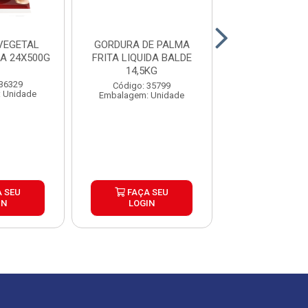
VEGETAL
GORDURA DE PALMA
GORDURA VEGE
A 24X500G
FRITA LIQUIDA BALDE
PALMA TAUA 
14,5KG
14,5KG
 36329
Código: 35799
Código: 25
 Unidade
Embalagem: Unidade
Embalagem: U
 SEU
FAÇA SEU
FAÇA S
IN
LOGIN
LOGIN