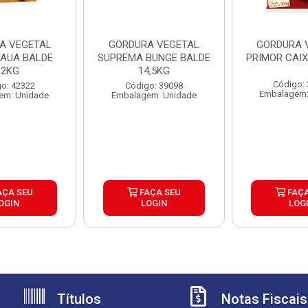
A VEGETAL
GORDURA VEGETAL
GORDURA 
TAUA BALDE
SUPREMA BUNGE BALDE
PRIMOR CAIX
,2KG
14,5KG
Código:
o: 42322
Código: 39098
Embalagem:
em: Unidade
Embalagem: Unidade
AÇA SEU
FAÇA SEU
FAÇA
OGIN
LOGIN
LOG
Títulos
Notas Fiscais