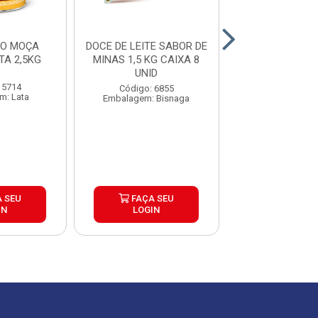
RO MOÇA
DOCE DE LEITE SABOR DE
RECHEIO DOCE
LE LATA 2,5KG
MINAS 1,5 KG CAIXA 8
MOCA NES
UNID
CX6X2,5
 5714
Código: 6855
Código: 72
m: Lata
Embalagem: Bisnaga
Embalagem: 
 SEU
FAÇA SEU
FAÇA S
IN
LOGIN
LOGIN