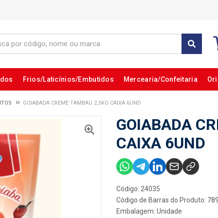
ados
Frios/Laticínios/Embutidos
Mercearia/Confeitaria
Ori
ITOS
GOIABADA CREME TAMBAU 2,5KG CAIXA 6UND
GOIABADA CR
CAIXA 6UND
Código: 24035
Código de Barras do Produto: 7
Embalagem: Unidade