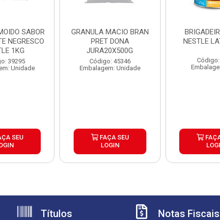
 MOIDO SABOR
GRANULA MACIO BRAN
BRIGADEI
E NEGRESCO
PRET DONA
NEST
TLE 1KG
JURA20X500G
Código:
o: 39295
Código: 45346
Embalage
em: Unidade
Embalagem: Unidade
AÇA SEU
FAÇA SEU
FAÇA
OGIN
LOGIN
LOG
Títulos
Notas Fiscais