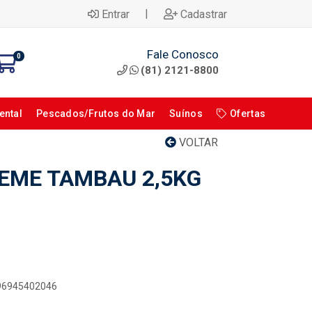
|
Entrar
Cadastrar
Fale Conosco
0
(81) 2121-8800
ental
Pescados/Frutos do Mar
Suínos
Ofertas
VOLTAR
EME TAMBAU 2,5KG
896945402046