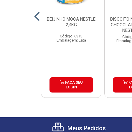
IO DOCE LEITE
BEIJINHO MOCA NESTLE
BISCOITO
CA NESTLE
2,4KG
CHOCOLAT
X6X2,54K
NES
Código: 6313
ódigo: 7245
Códig
Embalagem: Lata
alagem: Lata
Embalag
FAÇA SEU
FAÇA SEU
F
LOGIN
LOGIN
L
Meus Pedidos