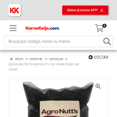
Baixe já nosso APP
0
VOLTAR
INÍCIO
ORIENTAL
GERGELIM
GERGELIM PRETO AGRONUTS 1KG CAIXA10UND IXA
10UND