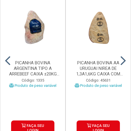
PICANHA BOVINA
PICANHA BOVINA AA
ARGENTINA TIPO A
URUGUAI NIREA DE
ARREBEEF CAIXA ±20KG
1,3A1,6KG CAIXA COM
PEÇAS 1...
±15KG
Código: 1335
Código: 45631
Produto de peso variável
Produto de peso variável
FAÇA SEU
FAÇA SEU
LOGIN
LOGIN