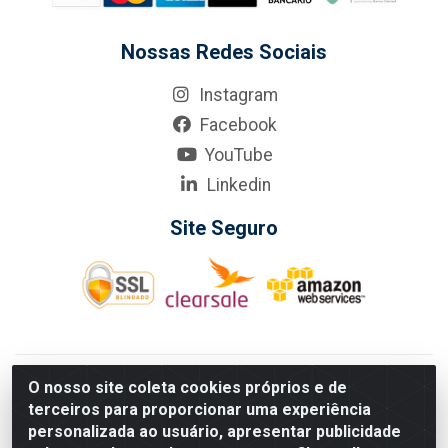
Nossas Redes Sociais
Instagram
Facebook
YouTube
Linkedin
Site Seguro
KarneKeijo Logistica Integrada LTDA - Rod. Br-101 Sul, nº3700
O nosso site coleta cookies próprios e de
- Barro, Recife/PE, 50900-400 CNPJ: 24.150.377/0001-95
terceiros para proporcionar uma experiência
Estados atendidos pela KarneKeijo: PE, PB e RN.
personalizada ao usuário, apresentar publicidade