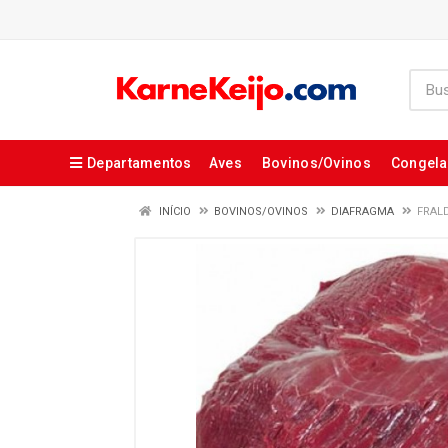
Departamentos
Aves
Bovinos/Ovinos
Congel
INÍCIO
BOVINOS/OVINOS
DIAFRAGMA
FRALD