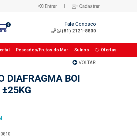
|
Entrar
Cadastrar
Fale Conosco
0
(81) 2121-8800
ental
Pescados/Frutos do Mar
Suínos
Ofertas
VOLTAR
O DIAFRAGMA BOI
 ±25KG
l
110810