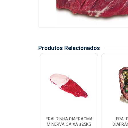
Produtos Relacionados
ALDINHA DO
FRALDINHA DIAFRAGMA
FRAL
RAGMA FRIBOI
MINERVA CAIXA ±25KG
DIAFRA