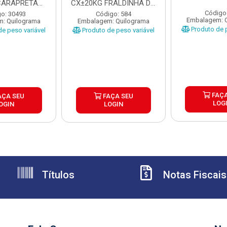
CARAPRETA
CX±20KG FRALDINHA DO
A ±15KG
DIAFRAGMA...
Código
o: 30493
Código: 584
Embalagem: 
: Quilograma
Embalagem: Quilograma
Produto de p
e peso variável
Produto de peso variável
FAÇA
AÇA SEU
FAÇA SEU
LOG
OGIN
LOGIN
Títulos
Notas Fiscais