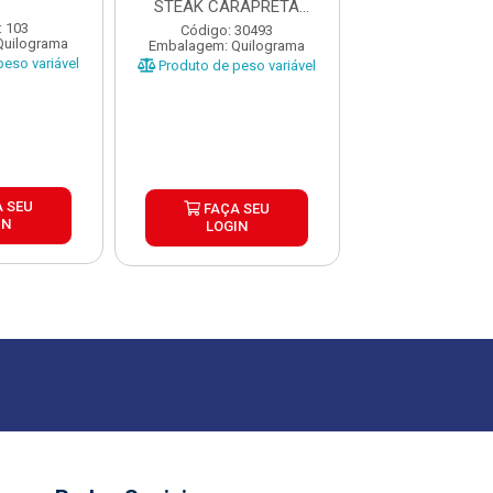
STEAK CARAPRETA
CX±20KG FRALD
CAIXA ±15KG
DIAFRAGMA
: 103
Código: 30493
Código: 5
Quilograma
Embalagem: Quilograma
Embalagem: Qui
eso variável
Produto de peso variável
Produto de peso
 SEU
FAÇA SEU
FAÇA S
IN
LOGIN
LOGIN