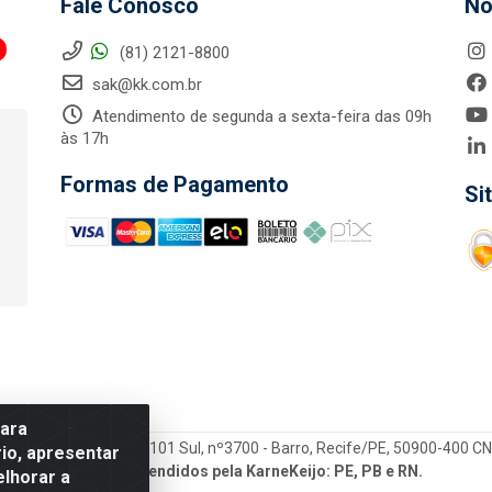
Fale Conosco
No
(81) 2121-8800
sak@kk.com.br
Atendimento de segunda a sexta-feira das 09h
às 17h
Formas de Pagamento
Si
para
tegrada LTDA - Rod. Br-101 Sul, nº3700 - Barro, Recife/PE, 50900-400 
io, apresentar
Estados atendidos pela KarneKeijo: PE, PB e RN.
elhorar a