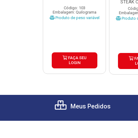
G FRALDINHA DO
STEAK 
AFRAGMA...
CAIX
Código: 103
ódigo: 584
Códig
Embalagem: Quilograma
gem: Quilograma
Embalagem
Produto de peso variável
o de peso variável
Produto d
FAÇA SEU
FAÇA SEU
F
LOGIN
LOGIN
L
Meus Pedidos