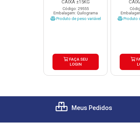
±25KG
CAIXA ±15KG
CAIX
ódigo: 8096
Código: 29555
Códig
gem: Quilograma
Embalagem: Quilograma
Embalagem
o de peso variável
Produto de peso variável
Produto d
FAÇA SEU
FAÇA SEU
F
LOGIN
LOGIN
L
Meus Pedidos