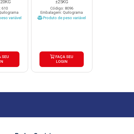
±20KG
±25KG
CAIXA ±1
: 610
Código: 8096
Código: 29
Quilograma
Embalagem: Quilograma
Embalagem: Qui
eso variável
Produto de peso variável
Produto de peso
 SEU
FAÇA SEU
FAÇA S
IN
LOGIN
LOGIN