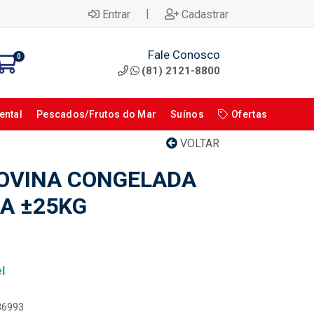
|
Entrar
Cadastrar
Fale Conosco
0
(81) 2121-8800
ental
Pescados/Frutos do Mar
Suínos
Ofertas
VOLTAR
OVINA CONGELADA
XA ±25KG
l
086993