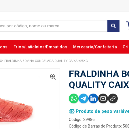
ados
Frios/Laticínios/Embutidos
Mercearia/Confeitaria
Ori
FRALDINHA BOVINA CONGELADA QUALITY CAIXA ±25KG
FRALDINHA B
QUALITY CAI
Produto de peso variáve
Código: 29986
Código de Barras do Produto: 5