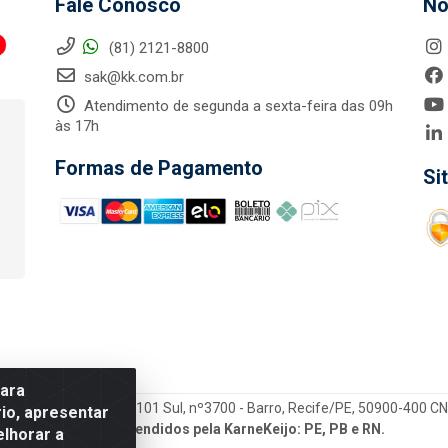
Fale Conosco
No
(81) 2121-8800
sak@kk.com.br
Atendimento de segunda a sexta-feira das 09h
às 17h
Formas de Pagamento
Si
para
tegrada LTDA - Rod. Br-101 Sul, nº3700 - Barro, Recife/PE, 50900-400 
io, apresentar
Estados atendidos pela KarneKeijo: PE, PB e RN.
elhorar a