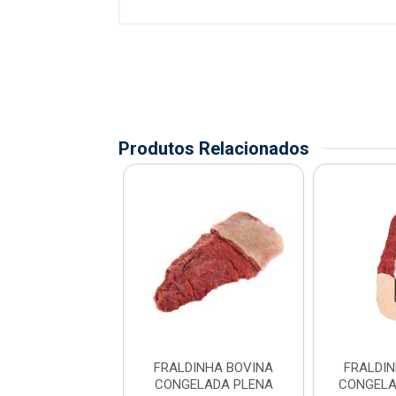
Produtos Relacionados
DINHA BOVINA
FRALDINHA BOVINA
FRALDI
DA FRIBOI CAIXA
CONGELADA PLENA
CONGELA