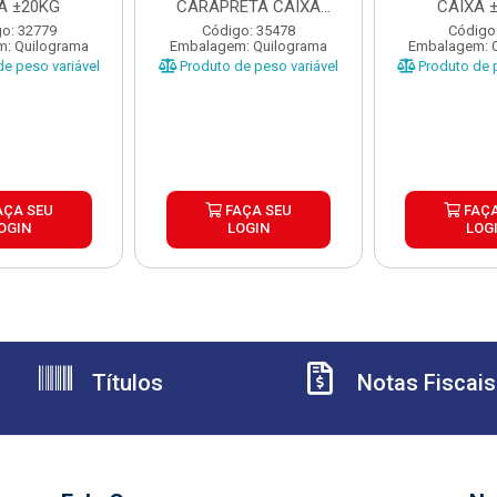
A ±20KG
CARAPRETA CAIXA
CAIXA 
±10KG
o: 32779
Código: 35478
Código
: Quilograma
Embalagem: Quilograma
Embalagem: 
e peso variável
Produto de peso variável
Produto de p
AÇA SEU
FAÇA SEU
FAÇA
OGIN
LOGIN
LOG
Títulos
Notas Fiscais