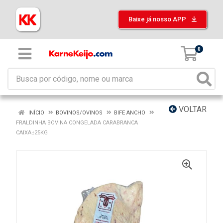
Baixe já nosso APP
0
VOLTAR
INÍCIO
BOVINOS/OVINOS
BIFE ANCHO
FRALDINHA BOVINA CONGELADA CARABRANCA
CAIXA±25KG