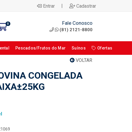
|
Entrar
Cadastrar
Fale Conosco
0
(81) 2121-8800
ental
Pescados/Frutos do Mar
Suínos
Ofertas
VOLTAR
OVINA CONGELADA
AIXA±25KG
l
121069