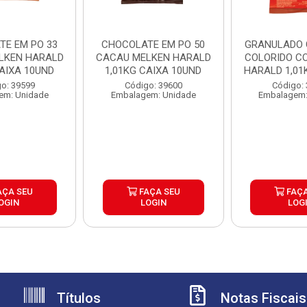
TE EM PO 33
CHOCOLATE EM PO 50
GRANULADO
LKEN HARALD
CACAU MELKEN HARALD
COLORIDO CO
CAIXA 10UND
1,01KG CAIXA 10UND
HARALD 1,01K
o: 39599
Código: 39600
Código:
em: Unidade
Embalagem: Unidade
Embalagem:
AÇA SEU
FAÇA SEU
FAÇA
OGIN
LOGIN
LOG
Títulos
Notas Fiscais