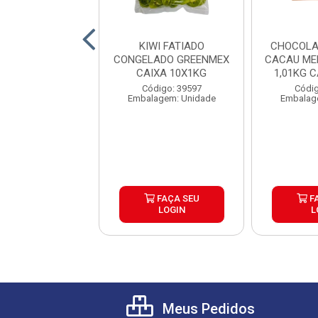
ULADO MACIO
KIWI FATIADO
CHOCOLA
HOCOLATE
CONGELADO GREENMEX
CACAU ME
ITEIRO HARALD
CAIXA 10X1KG
1,01KG 
G CAIXA 10...
digo: 39604
Código: 39597
Códig
agem: Unidade
Embalagem: Unidade
Embalag
FAÇA SEU
FAÇA SEU
F
LOGIN
LOGIN
L
Meus Pedidos