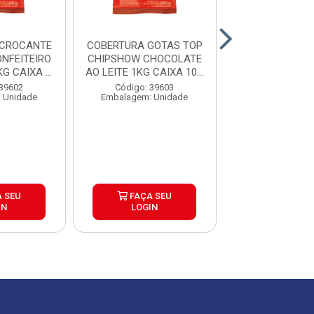
 CROCANTE
COBERTURA GOTAS TOP
GRANULADO 
NFEITEIRO
CHIPSHOW CHOCOLATE
CHOCOLA
G CAIXA ...
AO LEITE 1KG CAIXA 10...
CONFEITEIRO 
1,01KG CAIXA
 39602
Código: 39603
Código: 39
 Unidade
Embalagem: Unidade
Embalagem: U
 SEU
FAÇA SEU
FAÇA S
IN
LOGIN
LOGIN