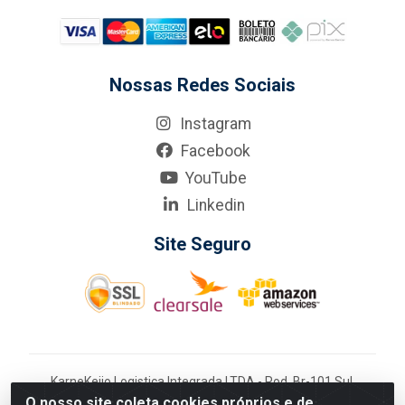
Nossas Redes Sociais
Instagram
Facebook
YouTube
Linkedin
Site Seguro
KarneKeijo Logistica Integrada LTDA - Rod. Br-101 Sul,
nº3700 - Barro, Recife/PE, 50900-400 CNPJ:
O nosso site coleta cookies próprios e de