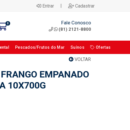
|
Entrar
Cadastrar
Fale Conosco
0
(81) 2121-8800
ental
Pescados/Frutos do Mar
Suínos
Ofertas
VOLTAR
E FRANGO EMPANADO
A 10X700G