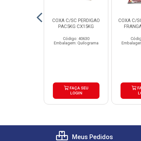
LE DE PEITO
COXA C/SC PERDIGAO
COXA C/S
DUAL TEMPERADO
PAC5KG CX15KG
FRANGA
AO CAIXA 20KG
Código: 40630
Códig
digo: 42249
Embalagem: Quilograma
Embalagem
gem: Quilograma
FAÇA SEU
FAÇA SEU
F
LOGIN
LOGIN
L
Meus Pedidos