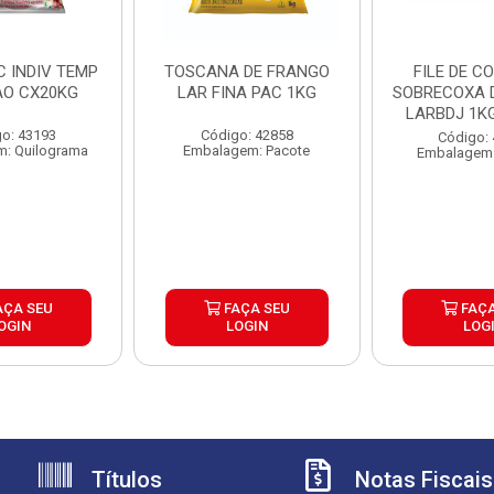
C INDIV TEMP
TOSCANA DE FRANGO
FILE DE C
O CX20KG
LAR FINA PAC 1KG
SOBRECOXA 
o: 43193
Código: 42858
Código:
: Quilograma
Embalagem: Pacote
Embalagem:
AÇA SEU
FAÇA SEU
FAÇA
OGIN
LOGIN
LOG
Títulos
Notas Fiscais