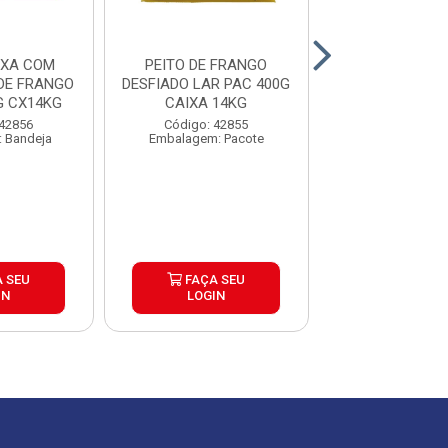
OXA COM
PEITO DE FRANGO
FILE DE PE
DE FRANGO
DESFIADO LAR PAC 400G
INDIVIDUAL TE
LARBDJ 1KG CX14KG
CAIXA 14KG
FRANGAO CAIX
 42856
Código: 42855
Código: 42
 Bandeja
Embalagem: Pacote
Embalagem: Qui
 SEU
FAÇA SEU
FAÇA S
IN
LOGIN
LOGIN