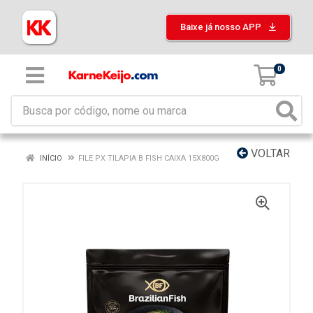
Baixe já nosso APP
0
VOLTAR
INÍCIO
FILE PX TILAPIA B FISH CAIXA 15X800G