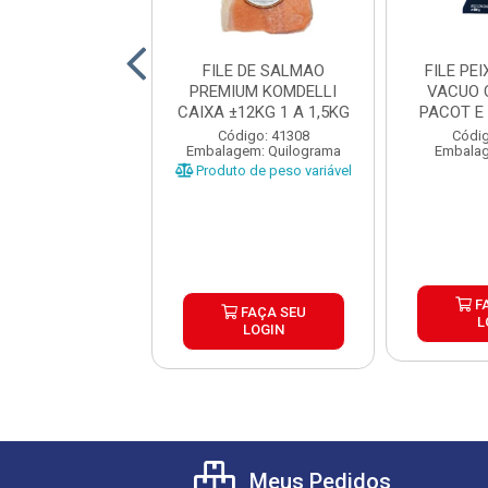
 TILAPIA B FISH
FILE DE SALMAO
FILE PE
XA 15X800G
PREMIUM KOMDELLI
VACUO 
CAIXA ±12KG 1 A 1,5KG
PACOT E
1
digo: 44811
Código: 41308
Códig
lagem: Pacote
Embalagem: Quilograma
Embalag
Produto de peso variável
FAÇA SEU
F
FAÇA SEU
LOGIN
L
LOGIN
Meus Pedidos