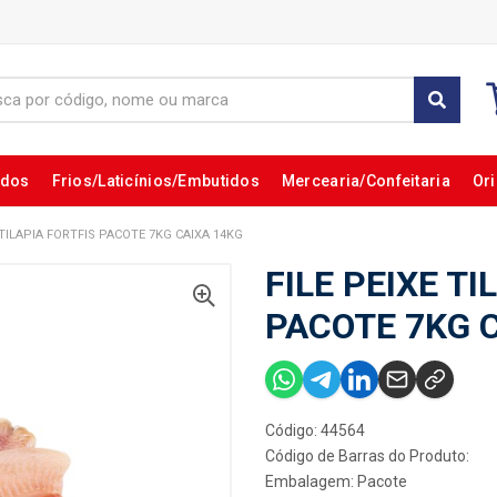
ados
Frios/Laticínios/Embutidos
Mercearia/Confeitaria
Ori
 TILAPIA FORTFIS PACOTE 7KG CAIXA 14KG
FILE PEIXE TI
PACOTE 7KG 
Código: 44564
Código de Barras do Produto:
Embalagem: Pacote