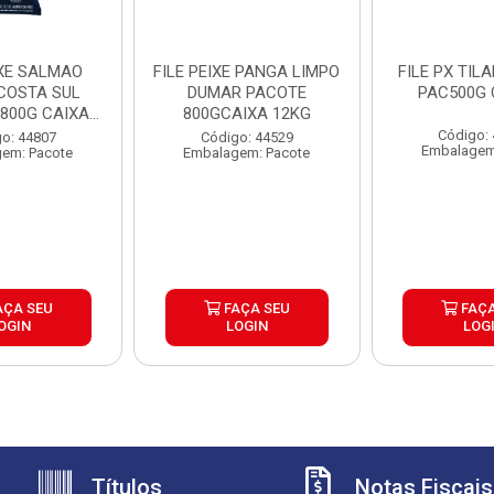
IXE SALMAO
FILE PEIXE PANGA LIMPO
FILE PX TILA
COSTA SUL
DUMAR PACOTE
PAC500G 
 800G CAIXA
800GCAIXA 12KG
2KG
Código:
o: 44807
Código: 44529
Embalagem
em: Pacote
Embalagem: Pacote
AÇA SEU
FAÇA SEU
FAÇA
OGIN
LOGIN
LOG
Títulos
Notas Fiscais