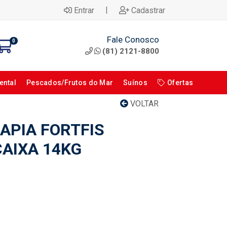
|
Entrar
Cadastrar
Fale Conosco
0
(81) 2121-8800
ental
Pescados/Frutos do Mar
Suínos
Ofertas
VOLTAR
LAPIA FORTFIS
CAIXA 14KG