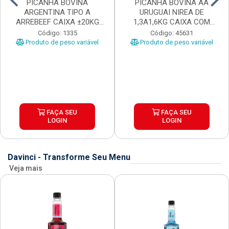
PICANHA BOVINA
PICANHA BOVINA AA
ARGENTINA TIPO A
URUGUAI NIREA DE
ARREBEEF CAIXA ±20KG
1,3A1,6KG CAIXA COM
PEÇAS 1...
±15KG
Código: 1335
Código: 45631
Produto de peso variável
Produto de peso variável
FAÇA SEU
FAÇA SEU
LOGIN
LOGIN
Davinci - Transforme Seu Menu
Veja mais