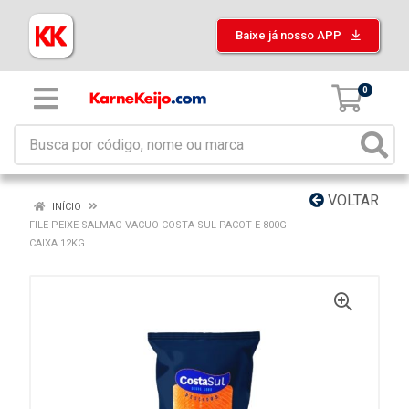
Baixe já nosso APP
0
VOLTAR
INÍCIO
FILE PEIXE SALMAO VACUO COSTA SUL PACOT E 800G
CAIXA 12KG