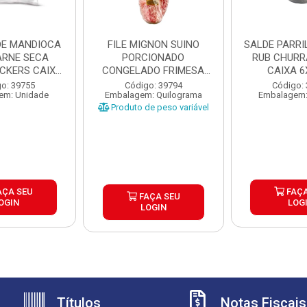
DE MANDIOCA
FILE MIGNON SUINO
SALDE PARRILHA 
RNE SECA
PORCIONADO
RUB CHUR
ICKERS CAIXA
CONGELADO FRIMESA
CAIXA 6
X1,...
CAIXA ±15KG
o: 39755
Código: 39794
Código:
em: Unidade
Embalagem: Quilograma
Embalagem:
Produto de peso variável
AÇA SEU
FAÇA
FAÇA SEU
OGIN
LOG
LOGIN
Títulos
Notas Fiscais