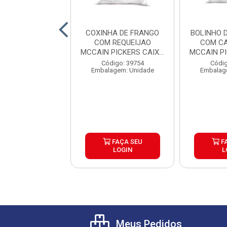
 DE PARRILA
COXINHA DE FRANGO
BOLINHO 
SQUERO CAIXA
COM REQUEIJAO
COM CA
6X500G
MCCAIN PICKERS CAIXA
MCCAIN P
6X1,05K...
6
digo: 39804
Código: 39754
Códig
agem: Unidade
Embalagem: Unidade
Embalag
FAÇA SEU
FAÇA SEU
F
LOGIN
LOGIN
L
Meus Pedidos