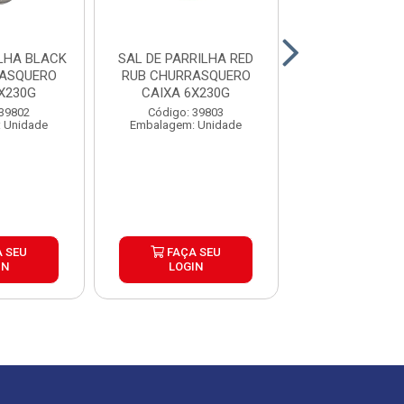
BLACK
SAL DE PARRILHA RED
SAL DE PAR
RASQUERO
RUB CHURRASQUERO
CHURRASQUERO
X230G
CAIXA 6X230G
6X500G
 39802
Código: 39803
Código: 39
 Unidade
Embalagem: Unidade
Embalagem: U
 SEU
FAÇA SEU
FAÇA S
IN
LOGIN
LOGIN