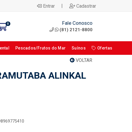
|
Entrar
Cadastrar
Fale Conosco
0
(81) 2121-8800
ental
Pescados/Frutos do Mar
Suínos
Ofertas
VOLTAR
IRAMUTABA ALINKAL
898969775410