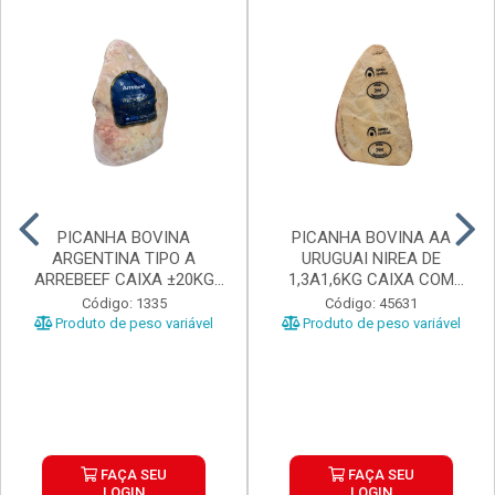
PICANHA BOVINA
PICANHA BOVINA AA
ARGENTINA TIPO A
URUGUAI NIREA DE
ARREBEEF CAIXA ±20KG
1,3A1,6KG CAIXA COM
PEÇAS 1...
±15KG
Código: 1335
Código: 45631
Produto de peso variável
Produto de peso variável
FAÇA SEU
FAÇA SEU
LOGIN
LOGIN