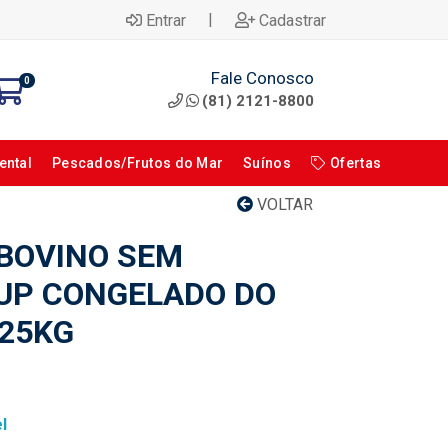
|
Entrar
Cadastrar
Fale Conosco
0
(81) 2121-8800
ental
Pescados/Frutos do Mar
Suínos
Ofertas
VOLTAR
 BOVINO SEM
UP CONGELADO DO
±25KG
l