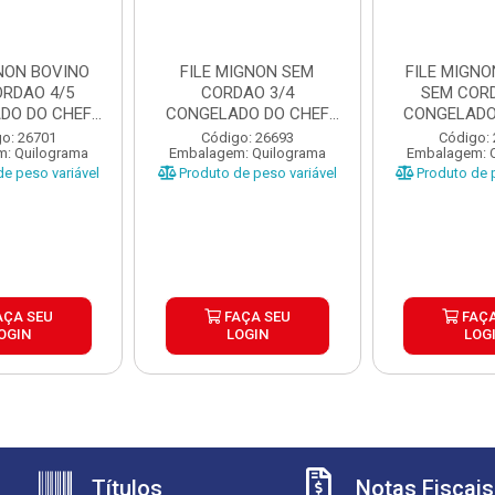
GNON BOVINO
FILE MIGNON SEM
FILE MIGNO
ORDAO 4/5
CORDAO 3/4
SEM CORD
DO DO CHEF
CONGELADO DO CHEF
CONGELADO
A ±2...
CAIXA ±25KG
CAIXA 
o: 26701
Código: 26693
Código:
: Quilograma
Embalagem: Quilograma
Embalagem: 
e peso variável
Produto de peso variável
Produto de p
AÇA SEU
FAÇA SEU
FAÇA
OGIN
LOGIN
LOG
Títulos
Notas Fiscais