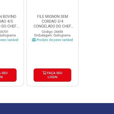
N BOVINO
FILE MIGNON SEM
FILE MIGNON 
AO 4/5
CORDAO 3/4
SEM CORDAO
 DO CHEF
CONGELADO DO CHEF
CONGELADO D
±2...
CAIXA ±25KG
CAIXA ±2.
 26701
Código: 26693
Código: 26
Quilograma
Embalagem: Quilograma
Embalagem: Qui
eso variável
Produto de peso variável
Produto de peso
 SEU
FAÇA SEU
FAÇA S
IN
LOGIN
LOGIN