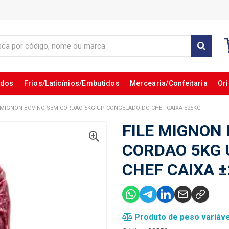
ados
Frios/Laticínios/Embutidos
Mercearia/Confeitaria
Ori
E MIGNON BOVINO SEM CORDAO 5KG UP CONGELADO DO CHEF CAIXA ±25KG
FILE MIGNON
CORDAO 5KG 
CHEF CAIXA 
Produto de peso variáve