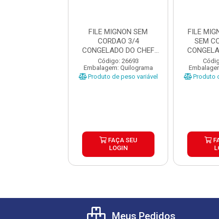
MIGNON BOVINO
FILE MIGNON SEM
FILE MI
 CORDAO 4/5
CORDAO 3/4
SEM C
LADO DO CHEF
CONGELADO DO CHEF
CONGELA
AIXA ±2...
CAIXA ±25KG
CAIX
digo: 26701
Código: 26693
Códig
gem: Quilograma
Embalagem: Quilograma
Embalagem
o de peso variável
Produto de peso variável
Produto d
FAÇA SEU
FAÇA SEU
F
LOGIN
LOGIN
L
Meus Pedidos