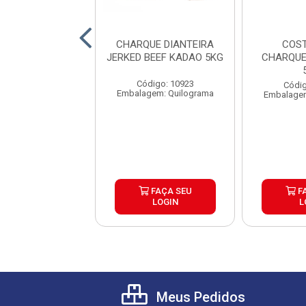
QUE PONTA DE
CHARQUE DIANTEIRA
COST
A JERKED BEEF
JERKED BEEF KADAO 5KG
CHARQUE
RIBOI 5KG
Código: 10923
digo: 17627
Códig
Embalagem: Quilograma
lagem: Pacote
Embalagem
FAÇA SEU
FAÇA SEU
F
LOGIN
LOGIN
L
Meus Pedidos