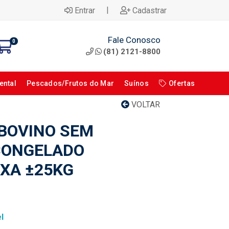
|
Entrar
Cadastrar
Fale Conosco
0
(81) 2121-8800
ental
Pescados/Frutos do Mar
Suínos
Ofertas
VOLTAR
 BOVINO SEM
CONGELADO
IXA ±25KG
l