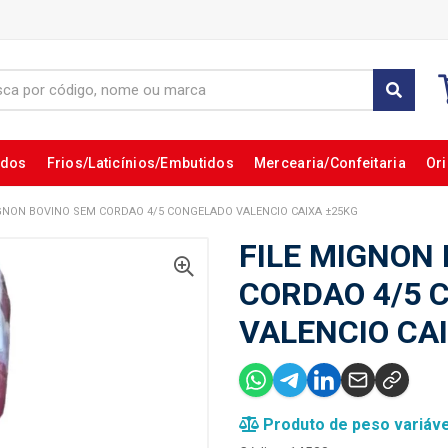
ados
Frios/Laticínios/Embutidos
Mercearia/Confeitaria
Ori
IGNON BOVINO SEM CORDAO 4/5 CONGELADO VALENCIO CAIXA ±25KG
FILE MIGNON
CORDAO 4/5 
VALENCIO CA
Produto de peso variáve