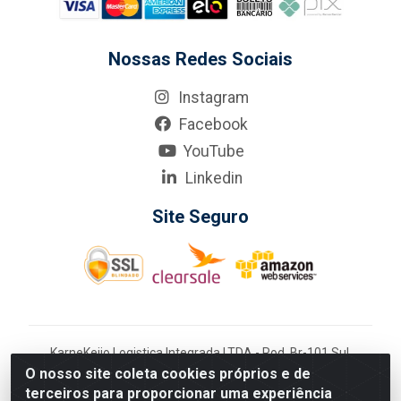
Nossas Redes Sociais
Instagram
Facebook
YouTube
Linkedin
Site Seguro
KarneKeijo Logistica Integrada LTDA - Rod. Br-101 Sul,
nº3700 - Barro, Recife/PE, 50900-400 CNPJ:
O nosso site coleta cookies próprios e de
24.150.377/0001-95
terceiros para proporcionar uma experiência