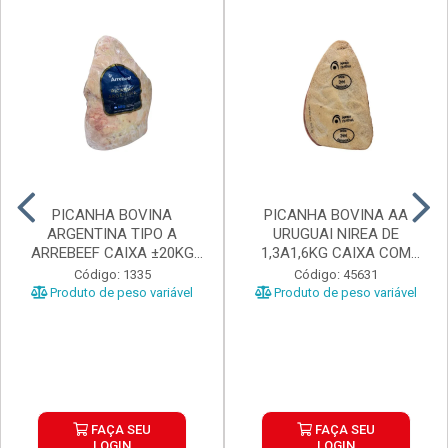
PICANHA BOVINA
PICANHA BOVINA AA
ARGENTINA TIPO A
URUGUAI NIREA DE
ARREBEEF CAIXA ±20KG
1,3A1,6KG CAIXA COM
PEÇAS 1...
±15KG
Código: 1335
Código: 45631
Produto de peso variável
Produto de peso variável
FAÇA SEU
FAÇA SEU
LOGIN
LOGIN