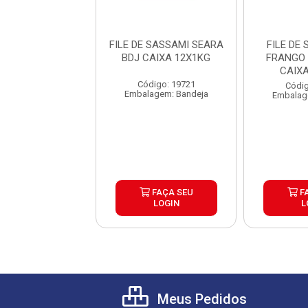
NHO DE FRANGO
FILE DE SASSAMI SEARA
FILE DE
MI SADIA BDJ
BDJ CAIXA 12X1KG
FRANGO 
IXA 12X1KG
CAIX
Código: 19721
ódigo: 7151
Códig
Embalagem: Bandeja
agem: Unidade
Embalag
FAÇA SEU
FAÇA SEU
F
LOGIN
LOGIN
L
Meus Pedidos