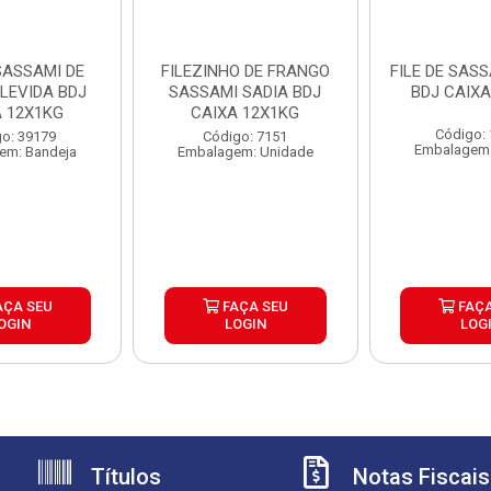
 SASSAMI DE
FILEZINHO DE FRANGO
FILE DE SAS
LEVIDA BDJ
SASSAMI SADIA BDJ
BDJ CAIXA
A 12X1KG
CAIXA 12X1KG
Código:
o: 39179
Código: 7151
Embalagem:
em: Bandeja
Embalagem: Unidade
AÇA SEU
FAÇA SEU
FAÇA
OGIN
LOGIN
LOG
Títulos
Notas Fiscais