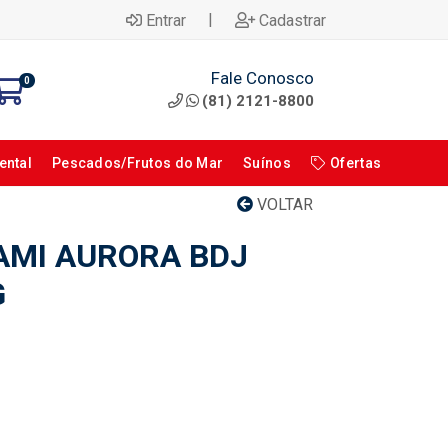
|
Entrar
Cadastrar
Fale Conosco
0
(81) 2121-8800
ental
Pescados/Frutos do Mar
Suínos
Ofertas
VOLTAR
SAMI AURORA BDJ
G