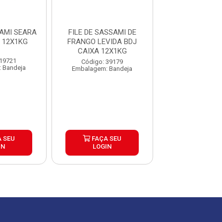
SAMI SEARA
FILE DE SASSAMI DE
FILEZINHO DE
 12X1KG
FRANGO LEVIDA BDJ
SASSAMI SAD
CAIXA 12X1KG
CAIXA 12X
 19721
Código: 39179
Código: 71
 Bandeja
Embalagem: Bandeja
Embalagem: U
 SEU
FAÇA SEU
FAÇA S
IN
LOGIN
LOGIN