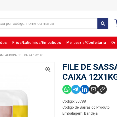
ados
Frios/Laticínios/Embutidos
Mercearia/Confeitaria
Ori
SAMI AURORA BDJ CAIXA 12X1KG
FILE DE SAS
CAIXA 12X1K
Código: 30788
Código de Barras do Produto:
Embalagem: Bandeja