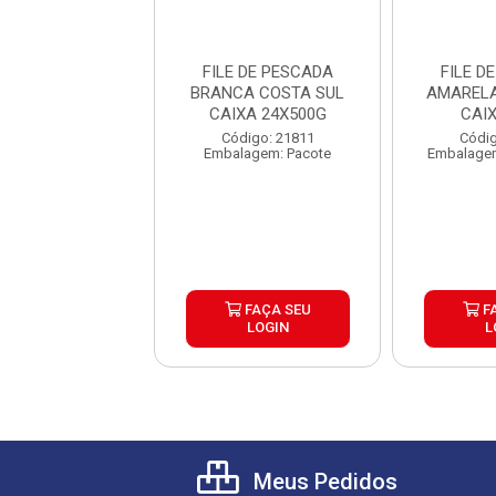
 DE PESCADA
FILE DE PESCADA
FILE D
RELA MEDIA
BRANCA COSTA SUL
AMARELA
AL CAIXA 10KG
CAIXA 24X500G
CAI
digo: 25308
Código: 21811
Códig
gem: Quilograma
Embalagem: Pacote
Embalagem
FAÇA SEU
FAÇA SEU
F
LOGIN
LOGIN
L
Meus Pedidos