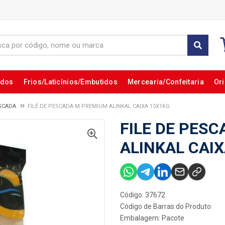
ados
Frios/Laticínios/Embutidos
Mercearia/Confeitaria
Ori
ESCADA
FILÉ DE PESCADA M PREMIUM ALINKAL CAIXA 15X1KG
FILE DE PES
ALINKAL CAI
Código: 37672
Código de Barras do Produto:
Embalagem: Pacote