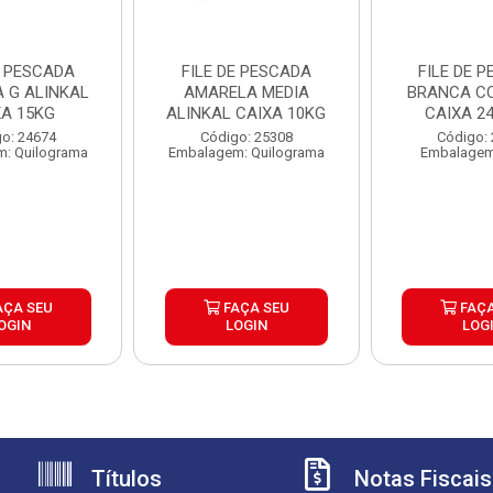
E PESCADA
FILE DE PESCADA
FILE DE 
 G ALINKAL
AMARELA MEDIA
BRANCA CO
XA 15KG
ALINKAL CAIXA 10KG
CAIXA 2
o: 24674
Código: 25308
Código:
: Quilograma
Embalagem: Quilograma
Embalagem
AÇA SEU
FAÇA SEU
FAÇA
OGIN
LOGIN
LOG
Títulos
Notas Fiscais