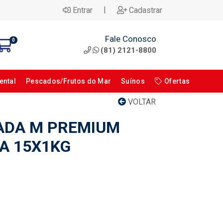
|
Entrar
Cadastrar
Fale Conosco
0
(81) 2121-8800
ental
Pescados/Frutos do Mar
Suínos
Ofertas
VOLTAR
CADA M PREMIUM
XA 15X1KG