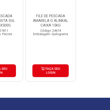
PESCADA
FILE DE PESCADA
FILE DE PE
STA SUL
AMARELA G ALINKAL
AMARELA M
4X500G
CAIXA 15KG
ALINKAL CAIX
 21811
Código: 24674
Código: 25
: Pacote
Embalagem: Quilograma
Embalagem: Qui
 SEU
FAÇA SEU
FAÇA S
IN
LOGIN
LOGIN