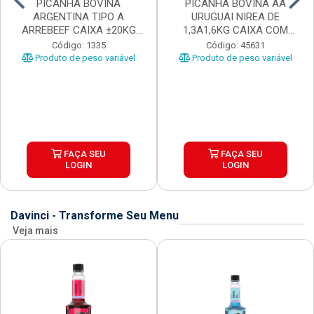
PICANHA BOVINA
PICANHA BOVINA AA
ARGENTINA TIPO A
URUGUAI NIREA DE
ARREBEEF CAIXA ±20KG
1,3A1,6KG CAIXA COM
PEÇAS 1...
±15KG
Código: 1335
Código: 45631
Produto de peso variável
Produto de peso variável
FAÇA SEU
FAÇA SEU
LOGIN
LOGIN
Davinci - Transforme Seu Menu
Veja mais