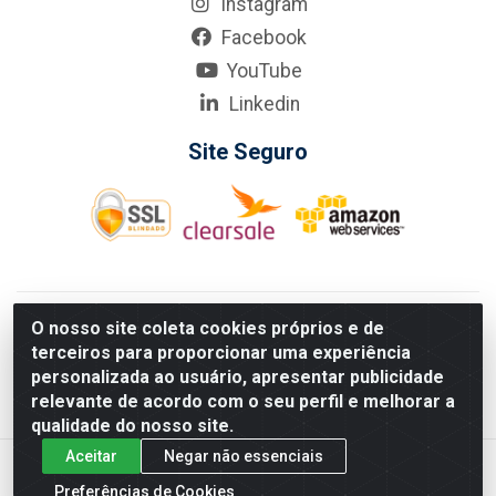
Instagram
Facebook
YouTube
Linkedin
Site Seguro
KarneKeijo Logistica Integrada LTDA - Rod. Br-101 Sul, nº3700
O nosso site coleta cookies próprios e de
- Barro, Recife/PE, 50900-400 CNPJ: 24.150.377/0001-95
terceiros para proporcionar uma experiência
Estados atendidos pela KarneKeijo: PE, PB e RN.
personalizada ao usuário, apresentar publicidade
relevante de acordo com o seu perfil e melhorar a
qualidade do nosso site.
Aceitar
Negar não essenciais
Preferências de Cookies