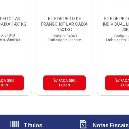
 PEITO LAR
FILE DE PEITO DE
FILE DE PEI
CAIXA 14X1KG
FRANGO IQF LAR CAIXA
INDIVIDUAL 
15X1KG
20K
o: 34840
Código: 34849
Código:
em: Bandeja
Embalagem: Pacote
Embalagem: 
AÇA SEU
FAÇA SEU
FAÇA
OGIN
LOGIN
LOG
Títulos
Notas Fiscais