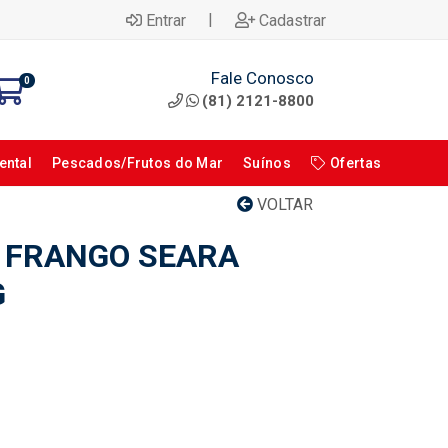
|
Entrar
Cadastrar
Fale Conosco
0
(81) 2121-8800
ental
Pescados/Frutos do Mar
Suínos
Ofertas
VOLTAR
O FRANGO SEARA
G