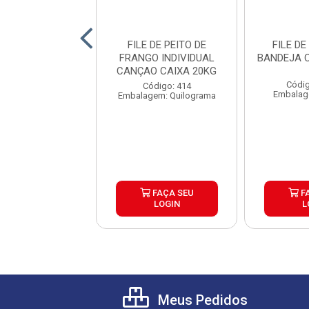
 DE PEITO DE
FILE DE PEITO DE
FILE DE
O INDIVIDUAL
FRANGO INDIVIDUAL
BANDEJA 
DA CAIXA18KG
CANÇAO CAIXA 20KG
Códig
ódigo: 528
Código: 414
Embalag
gem: Quilograma
Embalagem: Quilograma
FAÇA SEU
FAÇA SEU
F
LOGIN
LOGIN
L
Meus Pedidos