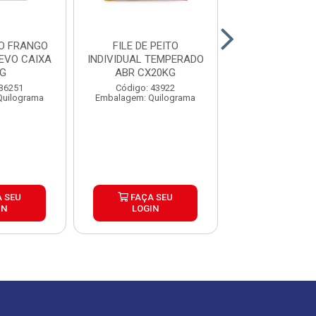
TO FRANGO
FILE DE PEITO
FILE DE PEI
LEVO CAIXA
INDIVIDUAL TEMPERADO
FRANGO INDI
G
ABR CX20KG
LEVIDA CAIX
 36251
Código: 43922
Código: 5
Quilograma
Embalagem: Quilograma
Embalagem: Qui
 SEU
FAÇA SEU
FAÇA S
IN
LOGIN
LOGIN