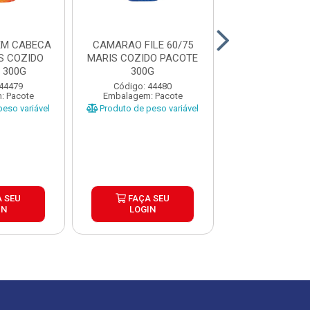
EM CABECA
CAMARAO FILE 60/75
CAMARAO FILE
S COZIDO
MARIS COZIDO PACOTE
MARIS COZIDO
 300G
300G
300G
 44479
Código: 44480
Código: 44
: Pacote
Embalagem: Pacote
Embalagem: P
eso variável
Produto de peso variável
FAÇA S
 SEU
FAÇA SEU
LOGIN
IN
LOGIN