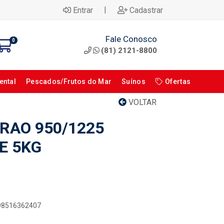
|
Entrar
Cadastrar
Fale Conosco
0
(81) 2121-8800
ental
Pescados/Frutos do Mar
Suínos
Ofertas
VOLTAR
RAO 950/1225
E 5KG
898516362407