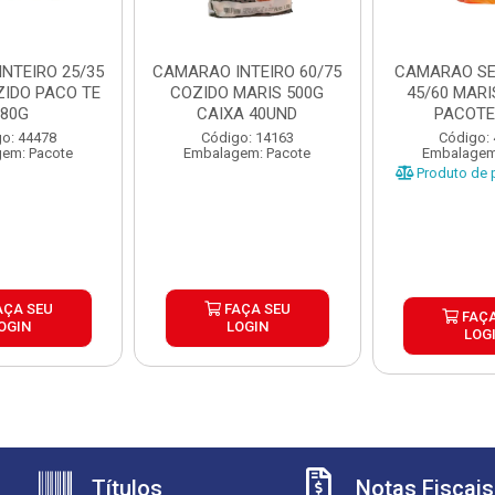
NTEIRO 25/35
CAMARAO INTEIRO 60/75
CAMARAO S
ZIDO PACO TE
COZIDO MARIS 500G
45/60 MARI
180G
CAIXA 40UND
PACOTE
o: 44478
Código: 14163
Código:
em: Pacote
Embalagem: Pacote
Embalagem
Produto de p
AÇA SEU
FAÇA SEU
FAÇA
OGIN
LOGIN
LOG
Títulos
Notas Fiscais