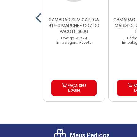
AO FILE 60/75
CAMARAO SEM CABECA
CAMARAO I
COZIDO PACOTE
41/60 MARCHEF COZIDO
MARIS CO
300G
PACOTE 300G
digo: 44481
Código: 45424
Códig
lagem: Pacote
Embalagem: Pacote
Embalag
FAÇA SEU
FAÇA SEU
F
LOGIN
LOGIN
L
Meus Pedidos