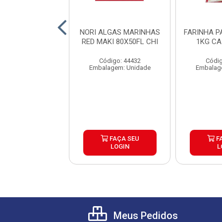
A PANKO WT 1KG
NORI ALGAS MARINHAS
FARINHA 
IXA 10UND
RED MAKI 80X50FL CHI
1KG CA
ódigo: 4580
Código: 44432
Códig
agem: Unidade
Embalagem: Unidade
Embalag
FAÇA SEU
FAÇA SEU
F
LOGIN
LOGIN
L
Meus Pedidos