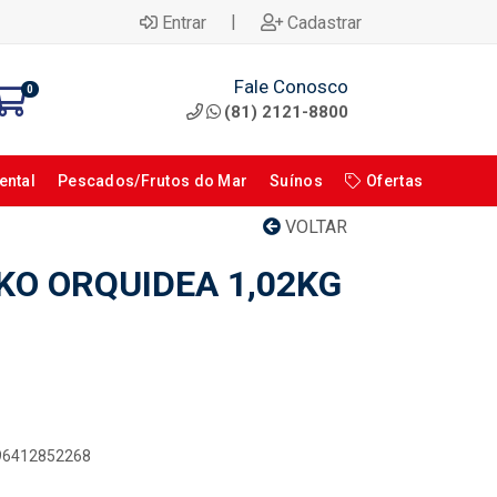
|
Entrar
Cadastrar
Fale Conosco
0
(81) 2121-8800
ental
Pescados/Frutos do Mar
Suínos
Ofertas
VOLTAR
KO ORQUIDEA 1,02KG
896412852268