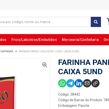
ados
Frios/Laticínios/Embutidos
Mercearia/Confeitaria
Ori
A EMPANAR
FARINHA PANKO ORQUIDEA 1,02KG CAIXA 5UND
FARINHA PAN
CAIXA 5UND
Código: 38442
Código de Barras do Produto: 7
Embalagem: Pacote