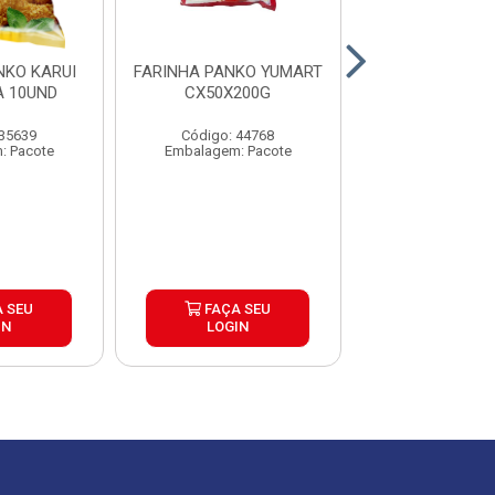
NKO KARUI
FARINHA PANKO YUMART
FARINHA PANKO
A 10UND
CX50X200G
CAIXA 10
 35639
Código: 44768
Código: 45
: Pacote
Embalagem: Pacote
Embalagem: U
 SEU
FAÇA SEU
FAÇA S
IN
LOGIN
LOGIN