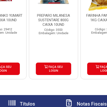
PANKO YUMART
PREPARO MILANESA
FARINHA PA
IXA 10UND
SUSTENTARE 800G
1KG CAIX
CAIXA 10UND
o: 29412
Código:
Código: 3553
em: Unidade
Embalagem
Embalagem: Unidade
AÇA SEU
FAÇA SEU
FAÇA
OGIN
LOGIN
LOG
Títulos
Notas Fiscais