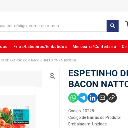
ados
Frios/Laticínios/Embutidos
Mercearia/Confeitaria
Ori
HO DE FRANGO COM BACON NATTO CAIXA 10X800G
ESPETINHO D
BACON NATTO
Código: 10228
Código de Barras do Produto:
Embalagem: Unidade