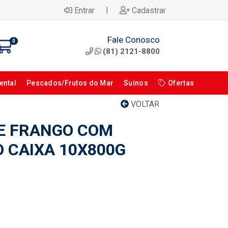
|
Entrar
Cadastrar
Fale Conosco
0
(81) 2121-8800
ental
Pescados/Frutos do Mar
Suínos
Ofertas
VOLTAR
E FRANGO COM
 CAIXA 10X800G