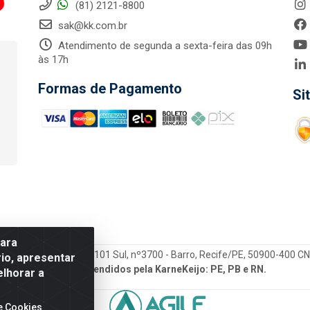
(81) 2121-8800
sak@kk.com.br
Atendimento de segunda a sexta-feira das 09h
às 17h
Formas de Pagamento
Si
para
tegrada LTDA - Rod. Br-101 Sul, nº3700 - Barro, Recife/PE, 50900-400 
io, apresentar
Estados atendidos pela KarneKeijo: PE, PB e RN.
elhorar a
e Cookies