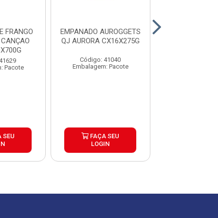
DE FRANGO
EMPANADO AUROGGETS
COXA C/SC PE
 CANÇAO
QJ AURORA CX16X275G
PAC5KG CX
0X700G
Código: 41040
Código: 40
 41629
Embalagem: Pacote
Embalagem: Qui
: Pacote
 SEU
FAÇA SEU
FAÇA S
IN
LOGIN
LOGIN