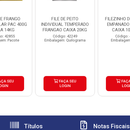
DE FRANGO
FILE DE PEITO
FILEZINHO 
LAR PAC 400G
INDIVIDUAL TEMPERADO
EMPANADO
XA 14KG
FRANGAO CAIXA 20KG
CAIXA 1
o: 42855
Código: 42249
Código:
em: Pacote
Embalagem: Quilograma
Embalagem
AÇA SEU
FAÇA SEU
FAÇA
OGIN
LOGIN
LOG
Títulos
Notas Fiscais