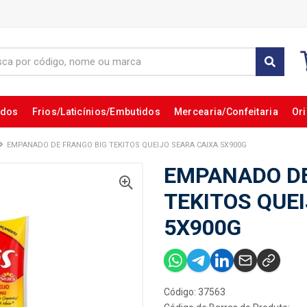
ados
Frios/Laticínios/Embutidos
Mercearia/Confeitaria
Ori
EMPANADO DE FRANGO BIG TEKITOS QUEIJO SEARA CAIXA 5X900G
EMPANADO DE
TEKITOS QUE
5X900G
Código: 37563