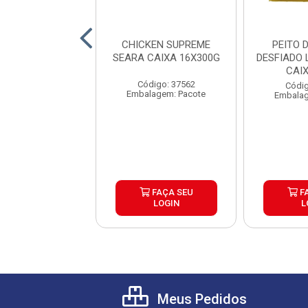
C/SC PERDIGAO
CHICKEN SUPREME
PEITO 
5KG CX15KG
SEARA CAIXA 16X300G
DESFIADO 
CAI
digo: 40630
Código: 37562
Códig
gem: Quilograma
Embalagem: Pacote
Embalag
FAÇA SEU
FAÇA SEU
F
LOGIN
LOGIN
L
Meus Pedidos