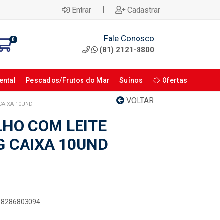
|
Entrar
Cadastrar
Fale Conosco
0
(81) 2121-8800
ental
Pescados/Frutos do Mar
Suínos
Ofertas
VOLTAR
CAIXA 10UND
LHO COM LEITE
G CAIXA 10UND
898286803094