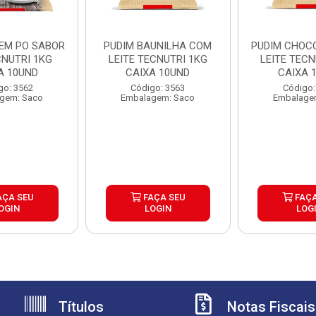
 EM PO SABOR
PUDIM BAUNILHA COM
PUDIM CHOC
CNUTRI 1KG
LEITE TECNUTRI 1KG
LEITE TECN
A 10UND
CAIXA 10UND
CAIXA 
go: 3562
Código: 3563
Código:
gem: Saco
Embalagem: Saco
Embalage
AÇA SEU
FAÇA SEU
FAÇA
OGIN
LOGIN
LOG
Títulos
Notas Fiscais