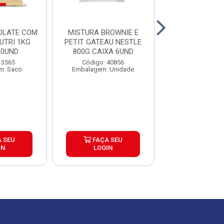
OLATE COM
MISTURA BROWNIE E
MISTURA RECH
UTRI 1KG
PETIT GATEAU NESTLE
TORTAS NESTL
10UND
800G CAIXA 6UND
CAIXA 6U
 3565
Código: 40856
Código: 40
m: Saco
Embalagem: Unidade
Embalagem: U
 SEU
FAÇA SEU
FAÇA S
IN
LOGIN
LOGIN