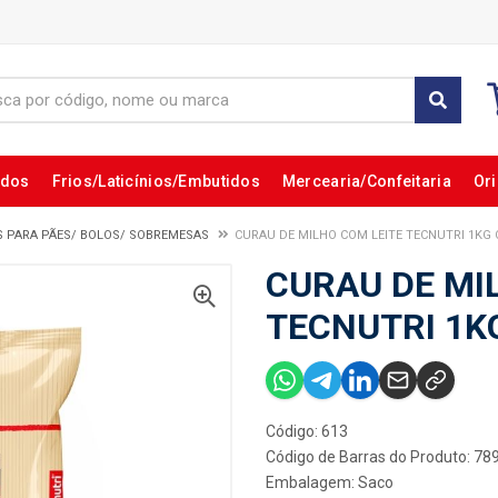
ados
Frios/Laticínios/Embutidos
Mercearia/Confeitaria
Ori
S PARA PÃES/ BOLOS/ SOBREMESAS
CURAU DE MILHO COM LEITE TECNUTRI 1KG 
CURAU DE MI
TECNUTRI 1K
Código: 613
Código de Barras do Produto: 7
Embalagem: Saco