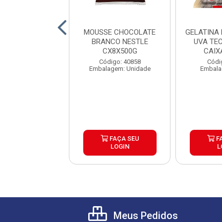
A RECHEIOS DE
MOUSSE CHOCOLATE
GELATINA
S NESTLE 600G
BRANCO NESTLE
UVA TE
AIXA 6UND
CX8X500G
CAIX
digo: 40859
Código: 40858
Códi
agem: Unidade
Embalagem: Unidade
Embala
FAÇA SEU
FAÇA SEU
F
LOGIN
LOGIN
L
Meus Pedidos