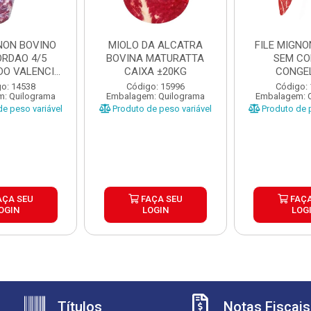
GNON BOVINO
MIOLO DA ALCATRA
FILE MIGNO
ORDAO 4/5
BOVINA MATURATTA
SEM C
O VALENCIO
CAIXA ±20KG
CONGE
XA ±...
MATURATT
o: 14538
Código: 15996
Código:
: Quilograma
Embalagem: Quilograma
Embalagem: 
±20K
e peso variável
Produto de peso variável
Produto de p
AÇA SEU
FAÇA SEU
FAÇA
OGIN
LOGIN
LOG
Títulos
Notas Fiscais