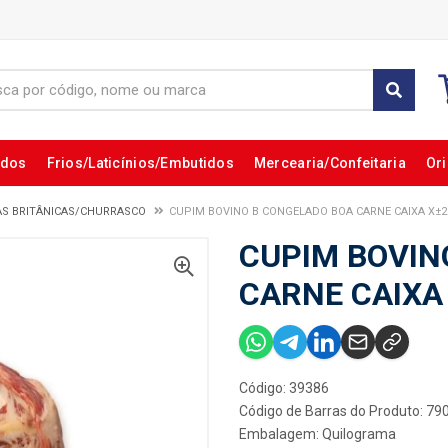
ados
Frios/Laticínios/Embutidos
Mercearia/Confeitaria
Ori
AS BRITÂNICAS/CHURRASCO
CUPIM BOVINO B CONGELADO BOA CARNE CAIXA X±
CUPIM BOVIN
CARNE CAIXA
Código: 39386
Código de Barras do Produto: 7
Embalagem: Quilograma