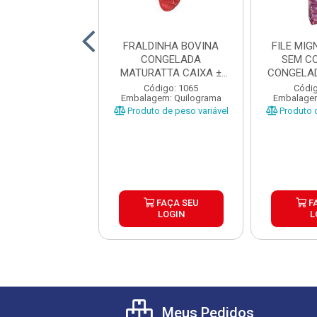
ANHA BOVINA
FRALDINHA BOVINA
FILE MI
NTINA TIPO A
CONGELADA
SEM C
RDI CX±20KG
MATURATTA CAIXA ±
CONGELAD
AS ±1 A 1...
15KG
CAI
digo: 17680
Código: 1065
Códig
gem: Quilograma
Embalagem: Quilograma
Embalagem
o de peso variável
Produto de peso variável
Produto d
FAÇA SEU
FAÇA SEU
F
LOGIN
LOGIN
L
Meus Pedidos