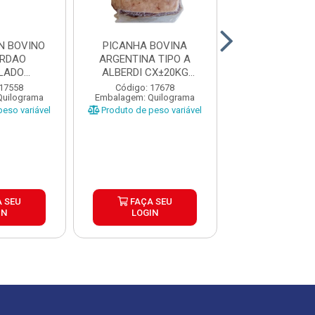
N BOVINO
PICANHA BOVINA
PICANHA BO
ORDAO
ARGENTINA TIPO A
ARGENTINA T
LADO
ALBERDI CX±20KG
ALBERDI CX
A CAIXA
PEÇAS ±1,3 A...
PEÇAS ±1 A 
 17558
Código: 17678
Código: 17
Quilograma
Embalagem: Quilograma
Embalagem: Qui
...
eso variável
Produto de peso variável
Produto de peso
 SEU
FAÇA SEU
FAÇA S
IN
LOGIN
LOGIN