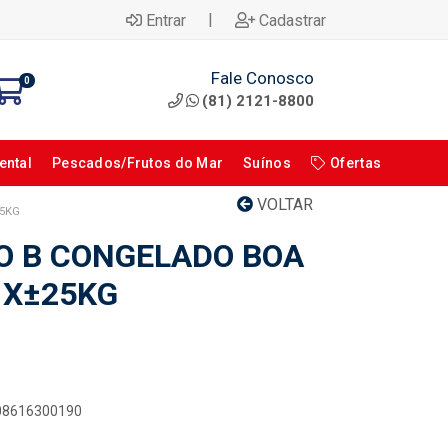
|
Entrar
Cadastrar
Fale Conosco
0
(81) 2121-8800
ental
Pescados/Frutos do Mar
Suínos
Ofertas
VOLTAR
25KG
O B CONGELADO BOA
 X±25KG
908616300190