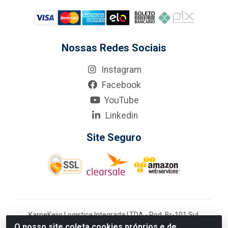
Nossas Redes Sociais
Instagram
Facebook
YouTube
Linkedin
Site Seguro
KarneKeijo Logistica Integrada LTDA - Rod. Br-101 Sul,
nº3700 - Barro, Recife/PE, 50900-400 CNPJ:
O nosso site coleta cookies próprios e de