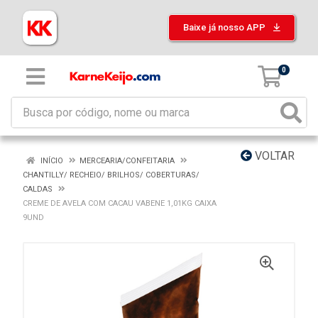
Baixe já nosso APP
0
VOLTAR
INÍCIO
MERCEARIA/CONFEITARIA
CHANTILLY/ RECHEIO/ BRILHOS/ COBERTURAS/
CALDAS
CREME DE AVELA COM CACAU VABENE 1,01KG CAIXA
9UND