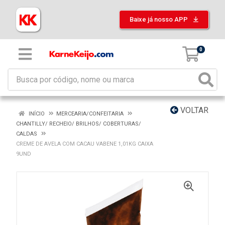
Baixe já nosso APP
0
VOLTAR
INÍCIO
MERCEARIA/CONFEITARIA
CHANTILLY/ RECHEIO/ BRILHOS/ COBERTURAS/
CALDAS
CREME DE AVELA COM CACAU VABENE 1,01KG CAIXA
9UND