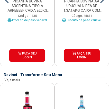
PICANHA BOVINA
PICANHA BOVINA AA
ARGENTINA TIPO A
URUGUAI NIREA DE
ARREBEEF CAIXA ±20KG
1,3A1,6KG CAIXA COM
PEÇAS 1...
±15KG
Código: 1335
Código: 45631
Produto de peso variável
Produto de peso variável
FAÇA SEU
FAÇA SEU
LOGIN
LOGIN
Davinci - Transforme Seu Menu
Veja mais