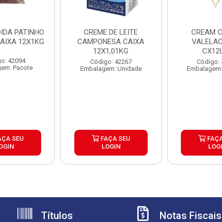
IDA PATINHO
CREME DE LEITE
CREAM C
CAIXA 12X1KG
CAMPONESA CAIXA
VALELAC
12X1,01KG
CX12
o: 42094
Código: 42267
Código:
em: Pacote
Embalagem: Unidade
Embalagem:
AÇA SEU
FAÇA SEU
FAÇA
OGIN
LOGIN
LOG
Títulos
Notas Fiscais