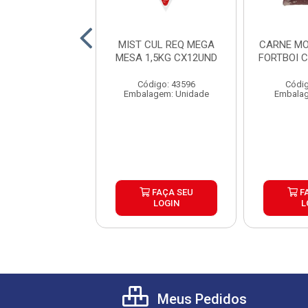
 CUL CHEDDAR
MIST CUL REQ MEGA
CARNE MO
 MESA 1,5KG
MESA 1,5KG CX12UND
FORTBOI 
CX12UND
Código: 43596
Códig
digo: 43597
Embalagem: Unidade
Embalag
agem: Unidade
FAÇA SEU
FAÇA SEU
F
LOGIN
LOGIN
L
Meus Pedidos