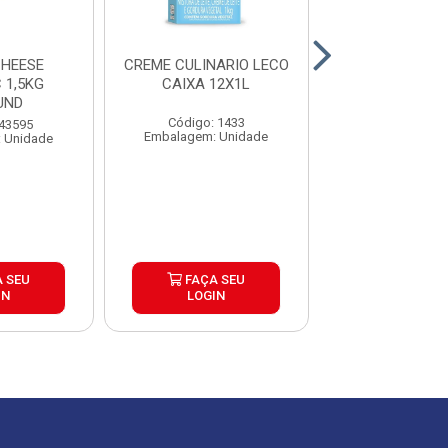
HEESE
CREME CULINARIO LECO
MIST CUL CH
 1,5KG
CAIXA 12X1L
MEGA MESA 
UND
CX12UN
Código: 1433
 43595
Código: 43
Embalagem: Unidade
 Unidade
Embalagem: U
 SEU
FAÇA SEU
FAÇA S
IN
LOGIN
LOGIN