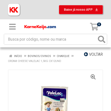
Baixe já nosso APP
0
VOLTAR
INÍCIO
BOVINOS/OVINOS
CHARQUE
CREAM CHEESE VALELAC 1,5KG CX12UND