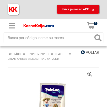
Baixe já nosso APP
0
VOLTAR
INÍCIO
BOVINOS/OVINOS
CHARQUE
CREAM CHEESE VALELAC 1,5KG CX12UND