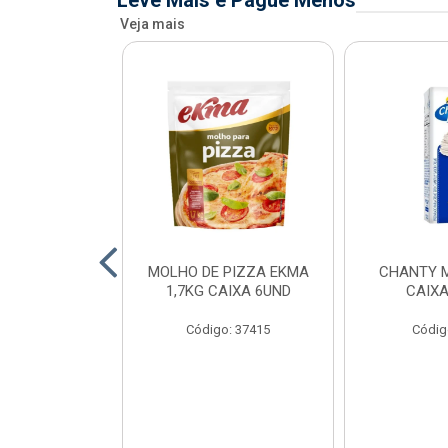
Leve Mais e Pague Menos
Veja mais
FIADO ALFAMA
MOLHO DE PIZZA EKMA
CHANTY M
XA 6 UNID
1,7KG CAIXA 6UND
CAIXA
o: 34873
Código: 37415
Códig