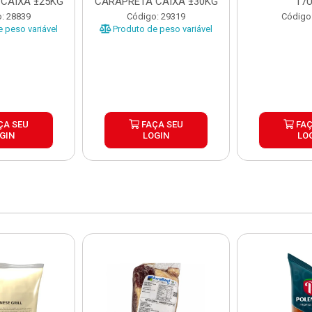
CAIXA ±25KG
CARAPRETA CAIXA ±30KG
17
: 28839
Código: 29319
Código
 peso variável
Produto de peso variável
ÇA SEU
FAÇA SEU
FAÇ
GIN
LOGIN
LO