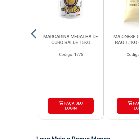
O DE FRANGO
MARGARINA MEDALHA DE
MAIONESE G
 SADIA BDJ
OURO BALDE 15KG
BAG 1,1KG
 12X1KG
Código: 1775
Código
o: 7151
ÇA SEU
FAÇA SEU
FA
OGIN
LOGIN
LO