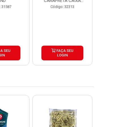
UND
CARAPRETA CAIXA
CAIXA 2
24X300G
: 31587
Código: 32313
Código:
A SEU
FAÇA SEU
FAÇ
GIN
LOGIN
LOG