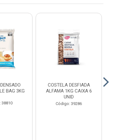
NDENSADO
COSTELA DESFIADA
RECHEIO F
LE BAG 3KG
ALFAMA 1KG CAIXA 6
CHOCOLATE
UNID
CONFEITEI
1,01
: 38810
Código: 39286
Código: