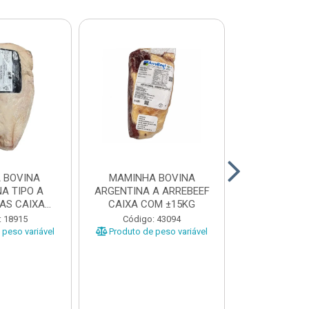
 BOVINA
MAMINHA BOVINA
PICANHA B
A TIPO A
ARGENTINA A ARREBEEF
FRIMS 0,9A1
AS CAIXA
CAIXA COM ±15KG
EÇAS ...
Código
: 18915
Código: 43094
Produto de 
peso variável
Produto de peso variável