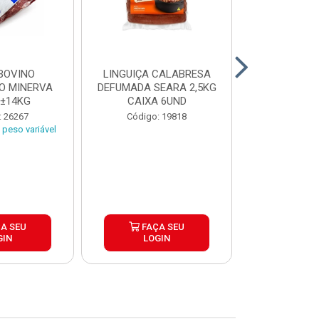
BOVINO
LINGUIÇA CALABRESA
BATATA C
O MINERVA
DEFUMADA SEARA 2,5KG
EXTRA CROC
 ±14KG
CAIXA 6UND
TRADICIO
SIMP
: 26267
Código: 19818
Código:
peso variável
A SEU
FAÇA SEU
FAÇ
GIN
LOGIN
LOG