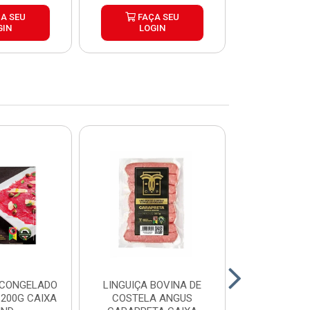
A SEU
FAÇA SEU
FAÇ
GIN
LOGIN
LOG
 CONGELADO
LINGUIÇA BOVINA DE
HAMBURGUE
200G CAIXA
COSTELA ANGUS
ANGUS CA