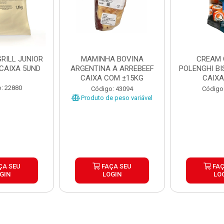
RILL JUNIOR
MAMINHA BOVINA
CREAM 
 CAIXA 5UND
ARGENTINA A ARREBEEF
POLENGHI BI
CAIXA COM ±15KG
CAIXA
: 22880
Código: 43094
Código
Produto de peso variável
ÇA SEU
FAÇA SEU
FAÇ
GIN
LOGIN
LO