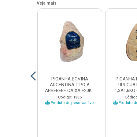
Veja mais
 BOVINA AA
PICANHA BOVINA
PICANHA 
 NIREA DE
ARGENTINA TIPO A
URUGUAI
 CAIXA COM
ARREBEEF CAIXA ±20KG
1,3A1,6KG
12KG
PEÇAS 1...
±1
o: 45629
Código: 1335
Código
e peso variável
Produto de peso variável
Produto de