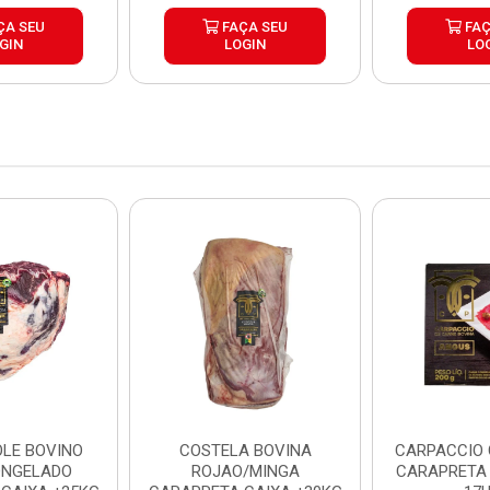
ÇA SEU
FAÇA SEU
FAÇ
GIN
LOGIN
LO
LE BOVINO
COSTELA BOVINA
CARPACCIO
ONGELADO
ROJAO/MINGA
CARAPRETA 