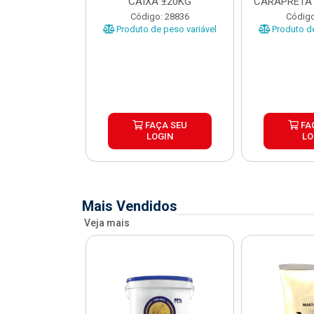
O CARAPRETA
CAIXA ±20KG
CARAPRETA 
XA...
o: 41740
Código: 28836
Código
e peso variável
Produto de peso variável
Produto de
ÇA SEU
FAÇA SEU
FA
OGIN
LOGIN
LO
Mais Vendidos
Veja mais