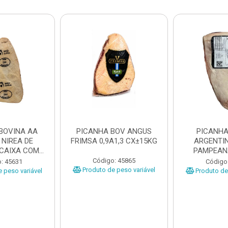
BOVINA AA
PICANHA BOV ANGUS
PICANHA
 NIREA DE
FRIMSA 0,9A1,3 CX±15KG
ARGENTIN
 CAIXA COM
PAMPEAN
5KG
±20KG P
Código: 45865
: 45631
Código
Produto de peso variável
 peso variável
Produto de 