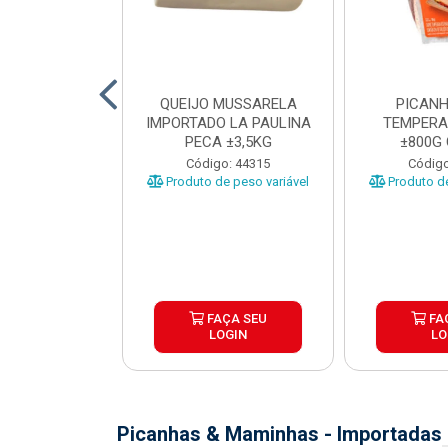
TO INDIVIDUAL
QUEIJO MUSSARELA
PICANH
 ABR CX20KG
IMPORTADO LA PAULINA
TEMPERA
PECA ±3,5KG
±800G
o: 43922
Código: 44315
Código
Produto de peso variável
Produto de
ÇA SEU
FAÇA SEU
FA
OGIN
LOGIN
LO
Picanhas & Maminhas - Importadas