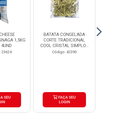
CHEESE
BATATA CONGELADA
CALABRESA
SNAGA 1,5KG
CORTE TRADICIONAL
SADIA PAC2,
 4UND
COOL CRISTAL SIMPLOT
CAIX...
Código:
: 23624
Código: 42390
A SEU
FAÇA SEU
FAÇ
GIN
LOGIN
LOG