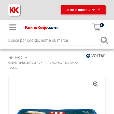
Baixe já nosso APP
0
VOLTAR
INÍCIO
CREAM CHEESE POLENGHI TRADICIONAL 150G CAIXA
12UND