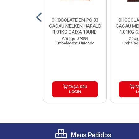
LATE BRANCO
CHOCOLATE EM PO 33
CHOCOLA
NUINE 1KG
CACAU MELKEN HARALD
CACAU ME
1,01KG CAIXA 10UND
1,01KG 
digo: 39683
Código: 39599
Códig
agem: Unidade
Embalagem: Unidade
Embalag
FAÇA SEU
FAÇA SEU
F
LOGIN
LOGIN
L
Meus Pedidos