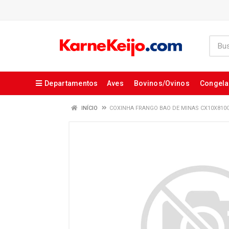
Departamentos
Aves
Bovinos/Ovinos
Congel
INÍCIO
COXINHA FRANGO BAO DE MINAS CX10X810