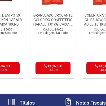
TE EM PO 50
GRANULADO CROCANTE
COBERTURA 
LKEN HARALD
COLORIDO CONFEITEIRO
CHIPSHOW 
CAIXA 10UND
HARALD 1,01KG CAIXA ...
AO LEITE 1KG 
o: 39600
Código: 39602
Código:
em: Unidade
Embalagem: Unidade
Embalagem:
AÇA SEU
FAÇA SEU
FAÇA
OGIN
LOGIN
LOG
Títulos
Notas Fiscais