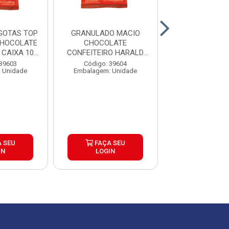
GOTAS TOP
GRANULADO MACIO
CHOCOLATE 
CHOCOLATE
CHOCOLATE
GENUINE 
CAIXA 10...
CONFEITEIRO HARALD
1,01KG CAIXA 10...
Código: 39
 39603
Código: 39604
Embalagem: U
 Unidade
Embalagem: Unidade
 SEU
FAÇA SEU
FAÇA S
IN
LOGIN
LOGIN